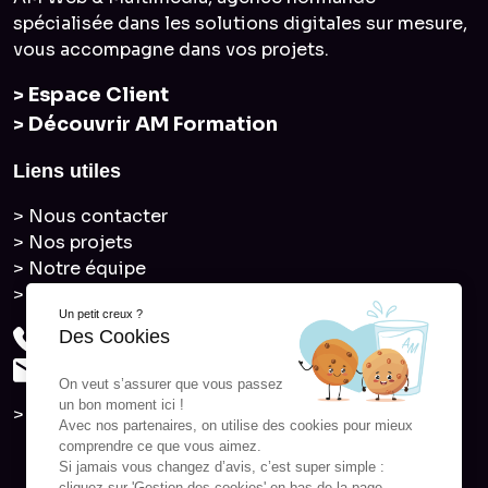
spécialisée dans les solutions digitales sur mesure,
vous accompagne dans vos projets.
> Espace Client
> Découvrir AM Formation
Liens utiles
> Nous contacter
> Nos projets
> Notre équipe
> Nos actualités
Un petit creux ?
Des Cookies
06 33 04 75 53
contact@alexandremaurouard.fr
On veut s’assurer que vous passez
un bon moment ici !
> Ne manquez aucune info
Avec nos partenaires, on utilise des cookies pour mieux
comprendre ce que vous aimez.
Si jamais vous changez d’avis, c’est super simple :
cliquez sur 'Gestion des cookies' en bas de la page.