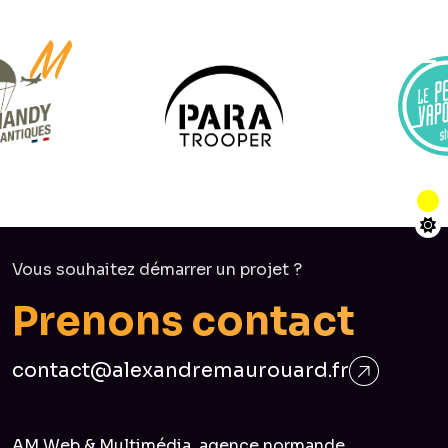
Vous souhaitez démarrer un projet ?
P
r
e
n
o
n
s
c
o
n
t
a
c
t
contact@alexandremaurouard.fr
AM Web & Multimédia, agence normande