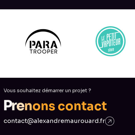
Vous souhaitez démarrer un projet ?
c
o
n
t
a
s
n
c
o
n
P
r
e
t
contact@alexandremaurouard.fr