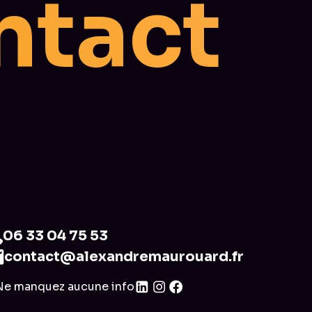
t
c
a
t
n
06 33 04 75 53
contact@alexandremaurouard.fr
Ne manquez aucune info