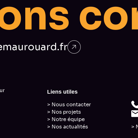
o
n
s
c
o
maurouard.fr
ur
Liens utiles
> Nous contacter
> Nos projets
> Notre équipe
> Nos actualités
> 