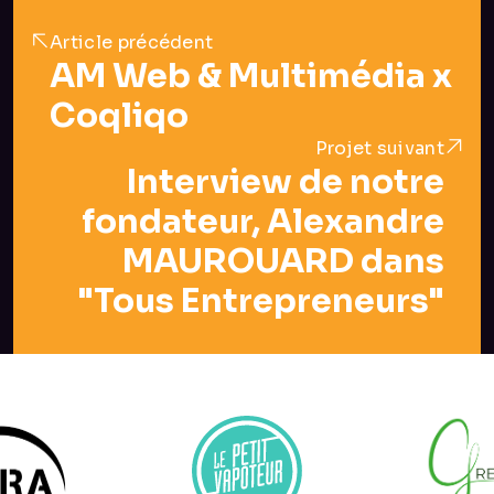
Article précédent
AM Web & Multimédia x
Coqliqo
Projet suivant
Interview de notre
fondateur, Alexandre
MAUROUARD dans
"Tous Entrepreneurs"