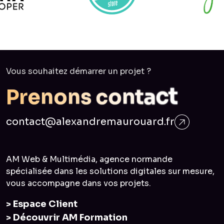
Vous souhaitez démarrer un projet ?
P
r
e
n
o
n
s
c
o
n
t
a
c
t
contact@alexandremaurouard.fr
AM Web & Multimédia, agence normande
spécialisée dans les solutions digitales sur mesure,
vous accompagne dans vos projets.
> Espace Client
> Découvrir AM Formation