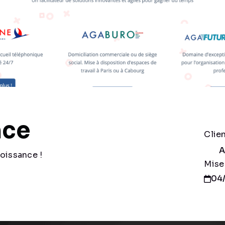
nce
Clie
A
oissance !
Mise
04