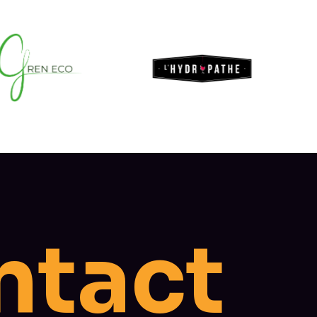
t
c
a
t
n