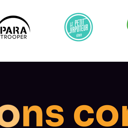
o
n
s
c
o