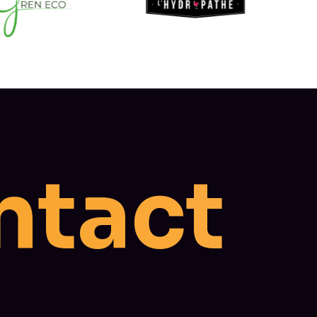
t
c
a
n
t