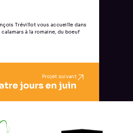
nçois Trévillot vous accueille dans
 calamars à la romaine, du boeuf
Projet suivant
tre jours en juin