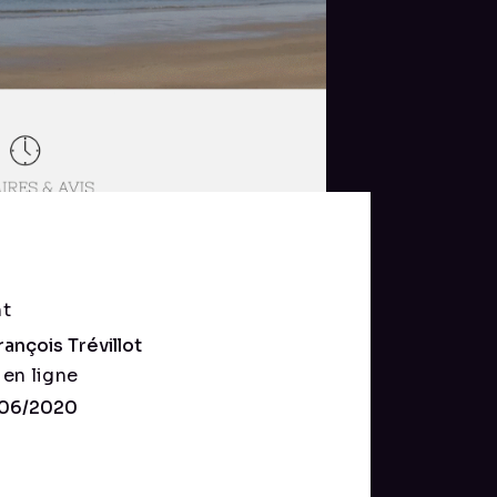
nt
rançois Trévillot
 en ligne
/06/2020