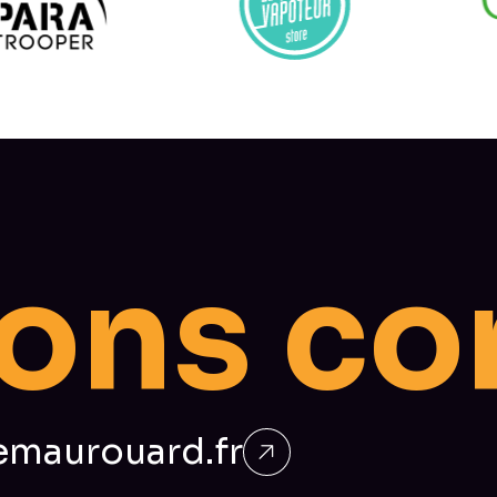
o
n
s
c
o
maurouard.fr