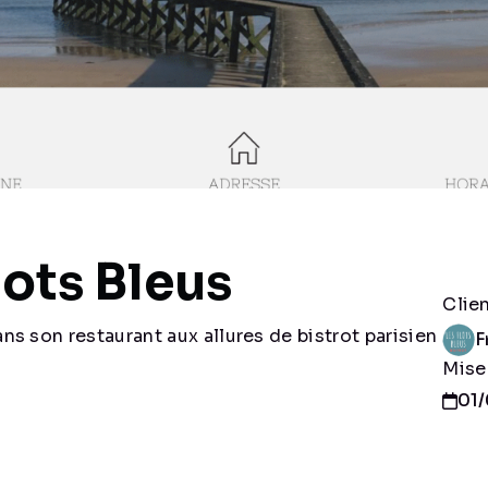
lots Bleus
Clie
ans son restaurant aux allures de bistrot parisien
F
Mise
01