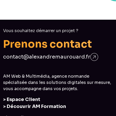
Vous souhaitez démarrer un projet ?
P
r
e
n
o
n
s
c
o
n
t
a
c
t
contact@alexandremaurouard.fr
AM Web & Multimédia, agence normande
spécialisée dans les solutions digitales sur mesure,
vous accompagne dans vos projets.
> Espace Client
> Découvrir AM Formation