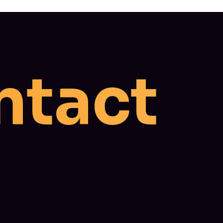
n
t
a
c
t