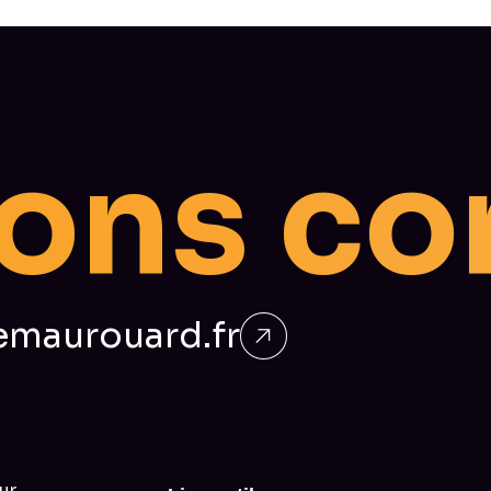
c
o
s
n
o
maurouard.fr
ur