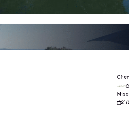
Clie
C
Mise
21