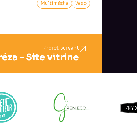
Multimédia
Web
Projet suivant
éza - Site vitrine