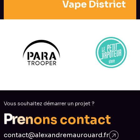
Vape District
Vous souhaitez démarrer un projet ?
o
n
n
s
e
r
c
P
o
n
t
a
c
t
contact@alexandremaurouard.fr