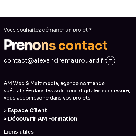
Vous souhaitez démarrer un projet ?
s
n
c
o
o
n
n
e
r
P
t
a
c
t
contact@alexandremaurouard.fr
AM Web & Multimédia, agence normande
spécialisée dans les solutions digitales sur mesure,
vous accompagne dans vos projets.
> Espace Client
> Découvrir AM Formation
Liens utiles