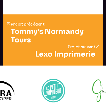
Projet précédent
Tommy's Normandy
Tours
Projet suivant
Lexo Imprimerie