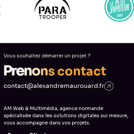
Vous souhaitez démarrer un projet ?
c
o
n
t
s
a
n
o
c
n
e
P
r
t
contact@alexandremaurouard.fr
AM Web & Multimédia, agence normande
spécialisée dans les solutions digitales sur mesure,
vous accompagne dans vos projets.