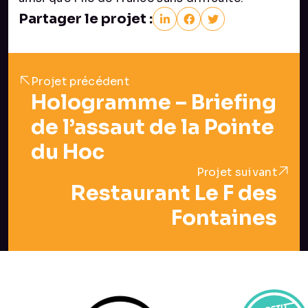
Partager le projet :
Projet précédent
Hologramme – Briefing
de l’assaut de la Pointe
du Hoc
Projet suivant
Restaurant Le F des
Fontaines