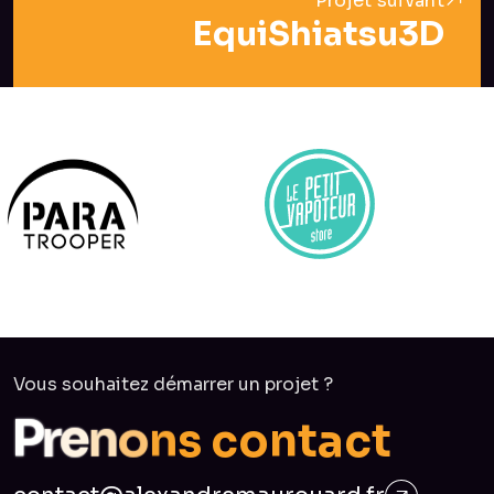
Projet suivant
EquiShiatsu3D
Vous souhaitez démarrer un projet ?
n
s
o
c
o
n
e
n
r
P
t
a
c
t