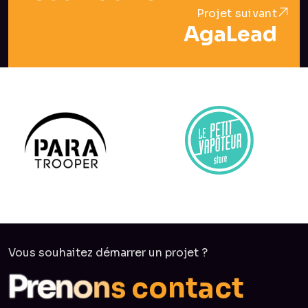
Projet suivant
AgaLead
Vous souhaitez démarrer un projet ?
c
o
n
t
a
s
n
c
o
n
P
r
e
t