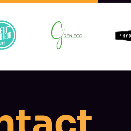
t
c
a
t
n