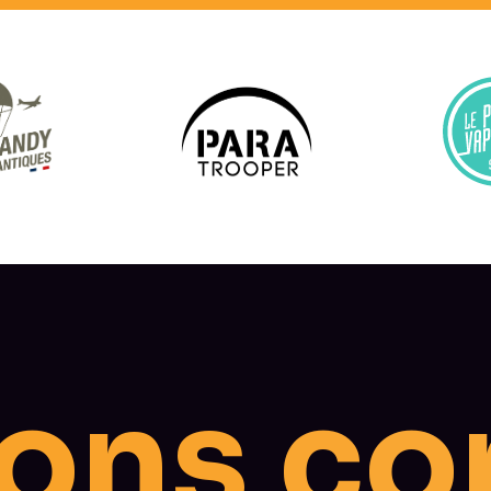
o
c
o
n
s