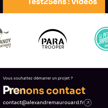
Test2Sens : Vidéos
Vous souhaitez démarrer un projet ?
s
n
c
o
o
n
n
e
r
P
t
a
c
t
contact@alexandremaurouard.fr