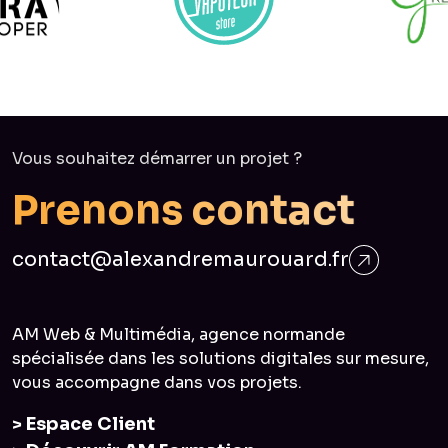
Vous souhaitez démarrer un projet ?
P
r
e
n
o
n
s
c
o
n
t
a
c
t
contact@alexandremaurouard.fr
AM Web & Multimédia, agence normande
spécialisée dans les solutions digitales sur mesure,
vous accompagne dans vos projets.
> Espace Client