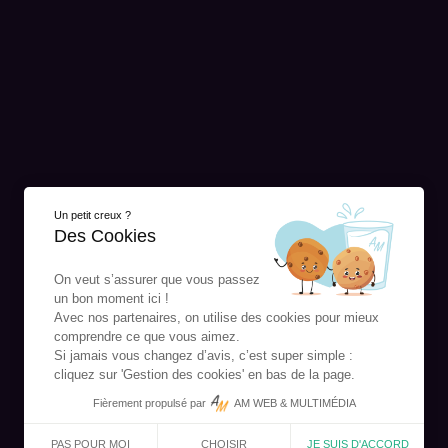
Un petit creux ?
Des Cookies
On veut s’assurer que vous passez
un bon moment ici !
Avec nos partenaires, on utilise des cookies pour mieux
comprendre ce que vous aimez.
Si jamais vous changez d’avis, c’est super simple :
cliquez sur 'Gestion des cookies' en bas de la page.
Fièrement propulsé par
AM WEB & MULTIMÉDIA
CHOISIR
JE SUIS D'ACCORD
PAS POUR MOI