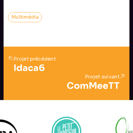
Multimédia
Projet précédent
Idaca6
Projet suivant
ComMeeTT